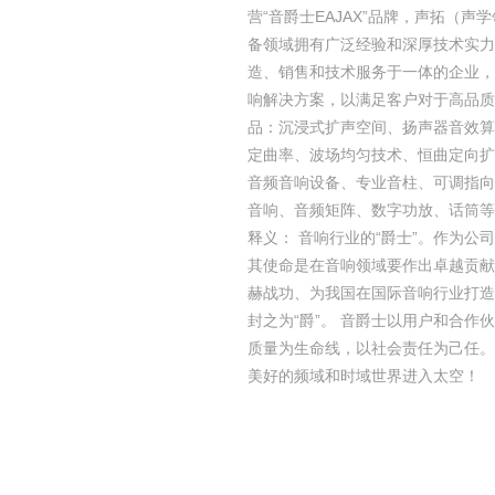
营“音爵士EAJAX”品牌，声拓（
备领域拥有广泛经验和深厚技术实力
造、销售和技术服务于一体的企业，
响解决方案，以满足客户对于高品质
品：沉浸式扩声空间、扬声器音效算
定曲率、波场均匀技术、恒曲定向扩声产品
音频音响设备、专业音柱、可调指向
音响、音频矩阵、数字功放、话筒等设备
释义： 音响行业的“爵士”。作为公
其使命是在音响领域要作出卓越贡献
赫战功、为我国在国际音响行业打造
封之为“爵”。 音爵士以用户和合作
质量为生命线，以社会责任为己任。
美好的频域和时域世界进入太空！