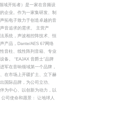
声学领域开拓者）是一家在音频设
的企业。作为一家集研发、制
声拓电子致力于创造卓越的音
声音追求的需求。 主营产
法系统，声波相控阵技术、恒
，Dante/AES 67网络
性音柱、线性阵列音箱、专业
。 “EAJAX 音爵士”品牌
司进军在音响领域第一个品牌，
、在市场上开疆扩土、立下赫
出国际品牌，为公司立功、
伙伴为中心、以创新为动力，以
 公司使命和愿景： 让地球人